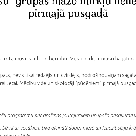
šu" grupas mazo mirkļu lielie 
pirmajā pusgadā
nu rotā mūsu saulaino bērnību. Mūsu mirkļi ir mūsu bagātība. T
 pats, nevis tikai redzējis un dzirdējis, nodrošinot viņam saga
i lietai. Mācību vide un skolotāji “pūcēniem” pirmajā pusgad
tojošu programmu par drošības jautājumiem un īpašo pasākuma vi
ā, bērni ar vecākiem tika aicināti doties mežā un iepazīt sēņu 
 sēņu izstādi;