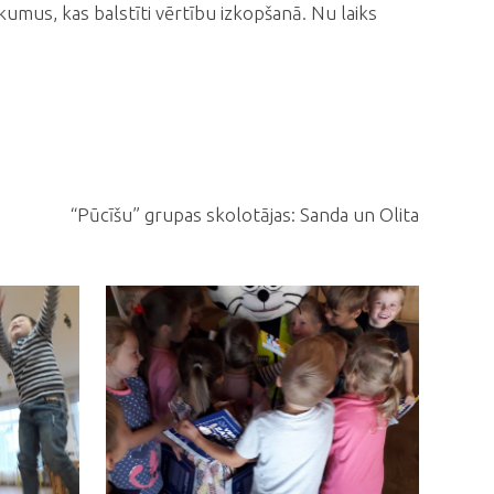
ikumus, kas balstīti vērtību izkopšanā. Nu laiks
“Pūcīšu” grupas skolotājas: Sanda un Olita