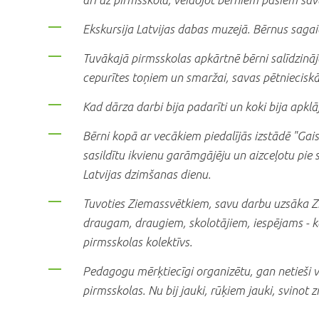
Ekskursija Latvijas dabas muzejā. Bērnus sagai
Tuvākajā pirmsskolas apkārtnē bērni salīdzināj
cepurītes toņiem un smaržai, savas pētniecisk
Kad dārza darbi bija padarīti un koki bija apklā
Bērni kopā ar vecākiem piedalījās izstādē "Gaism
sasildītu ikvienu garāmgājēju un aizceļotu pie 
Latvijas dzimšanas dienu.
Tuvoties Ziemassvētkiem, savu darbu uzsāka Z
draugam, draugiem, skolotājiem, iespējams - k
pirmsskolas kolektīvs.
Pedagogu mērķtiecīgi organizētu, gan netieši v
pirmsskolas. Nu bij jauki, rūķiem jauki, svinot