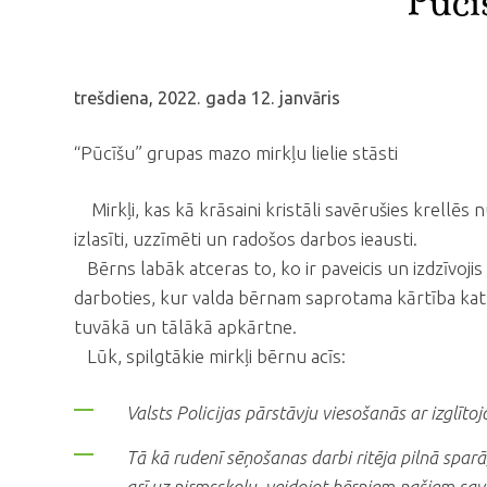
"Pūcī
trešdiena, 2022. gada 12. janvāris
“Pūcīšu” grupas mazo mirkļu lielie stāsti
Mirkļi, kas kā krāsaini kristāli savērušies krellēs 
izlasīti, uzzīmēti un radošos darbos ieausti.
Bērns labāk atceras to, ko ir paveicis un izdzīvojis
darboties, kur valda bērnam saprotama kārtība katra
tuvākā un tālākā apkārtne.
Lūk, spilgtākie mirkļi bērnu acīs:
Valsts Policijas pārstāvju viesošanās ar izglī
Tā kā rudenī sēņošanas darbi ritēja pilnā spar
arī uz pirmsskolu, veidojot bērniem pašiem savu