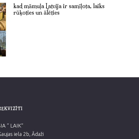
kad māmuļa Latvija ir samīļota, laiks
rūķoties un ālēties
REKVIZĪTI
SIA ” LAIK”
Gaujas iela 2b, Ādaži