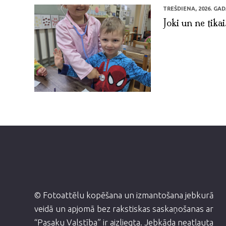
TREŠDIENA, 2026. GADA
Joki un ne tikai.
© Fotoattēlu kopēšana un izmantošana jebkurā
veidā un apjomā bez rakstiskas saskaņošanas ar
“Pasaku Valstība” ir aizliegta. Jebkāda neatļauta