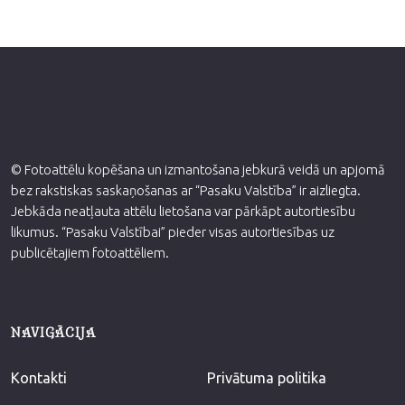
© Fotoattēlu kopēšana un izmantošana jebkurā veidā un apjomā
bez rakstiskas saskaņošanas ar “Pasaku Valstība” ir aizliegta.
Jebkāda neatļauta attēlu lietošana var pārkāpt autortiesību
likumus. “Pasaku Valstībai” pieder visas autortiesības uz
publicētajiem fotoattēliem.
NAVIGĀCIJA
Kontakti
Privātuma politika