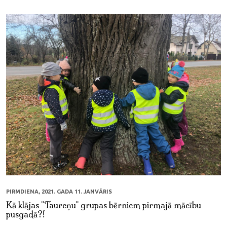
PIRMDIENA, 2021. GADA 11. JANVĀRIS
Kā klājas "Taureņu" grupas bērniem pirmajā mācību
pusgadā?!