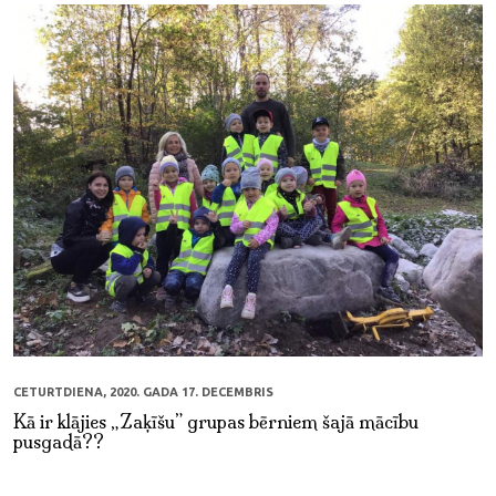
CETURTDIENA, 2020. GADA 17. DECEMBRIS
Kā ir klājies „Zaķīšu” grupas bērniem šajā mācību
pusgadā??