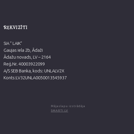
REKVIZĪTI
SIA ” LAIK”
Gaujas iela 2b, Ādaži
Ādažu novads, LV – 2164
Reģ.Nr. 40003922099
A/S SEB Banka, kods: UNLALV2X
Konts:LV32UNLA0050013545937
Mājaslapu izstrādāja
SMARTI.LV