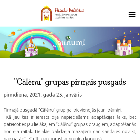
Jaunumi
"Cālēnu" grupas pirmais pusgads
pirmdiena, 2021. gada 25. janvāris
Pirmajā pusgadā ”Cālēnu” grupiņai pievienojās jauni bērniņi.
Kā jau tas ir ierasts bija nepieciešams adaptācijas laiks, bet
pateicoties jau lielākajiem “Cālēnu” grupas draugiem, adaptēšanās
noritēja raitāk. Lielākie palīdzēja mazajiem gan sandales novilkt,
gan parādīt zīmīti, gan aprast ar grupiņu kopumā.