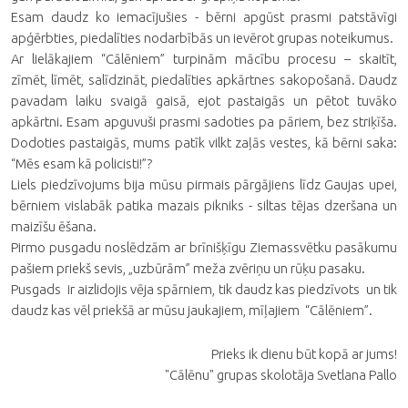
Esam daudz ko iemacījušies - bērni apgūst prasmi patstāvīgi
apģērbties, piedalīties nodarbībās un ievērot grupas noteikumus.
Ar lielākajiem “Cālēniem” turpinām mācību procesu – skaitīt,
zīmēt, līmēt, salīdzināt, piedalīties apkārtnes sakopošanā. Daudz
pavadam laiku svaigā gaisā, ejot pastaigās un pētot tuvāko
apkārtni. Esam apguvuši prasmi sadoties pa pāriem, bez striķīša.
Dodoties pastaigās, mums patīk vilkt zaļās vestes, kā bērni saka:
“Mēs esam kā policisti!”?
Liels piedzīvojums bija mūsu pirmais pārgājiens līdz Gaujas upei,
bērniem vislabāk patika mazais pikniks - siltas tējas dzeršana un
maizīšu ēšana.
Pirmo pusgadu noslēdzām ar brīnišķīgu Ziemassvētku pasākumu
pašiem priekš sevis, „uzbūrām” meža zvēriņu un rūķu pasaku.
Pusgads ir aizlidojis vēja spārniem, tik daudz kas piedzīvots un tik
daudz kas vēl priekšā ar mūsu jaukajiem, mīļajiem “Cālēniem”.
Prieks ik dienu būt kopā ar jums!
"Cālēnu" grupas skolotāja Svetlana Pallo