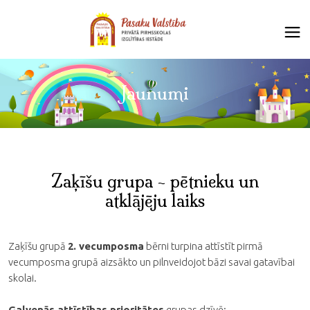
Jaunumi
Zaķīšu grupa - pētnieku un
atklājēju laiks
Zaķīšu grupā
2. vecumposma
bērni turpina attīstīt pirmā
vecumposma grupā aizsākto un pilnveidojot bāzi savai gatavībai
skolai.
Galvenās attīstības prioritātes
grupas dzīvē: