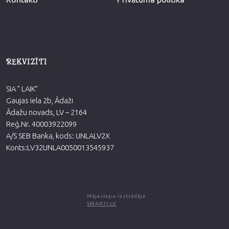
REKVIZĪTI
SIA ” LAIK”
Gaujas iela 2b, Ādaži
Ādažu novads, LV – 2164
Reģ.Nr. 40003922099
A/S SEB Banka, kods: UNLALV2X
Konts:LV32UNLA0050013545937
Mājaslapu izstrādāja
SMARTI.LV