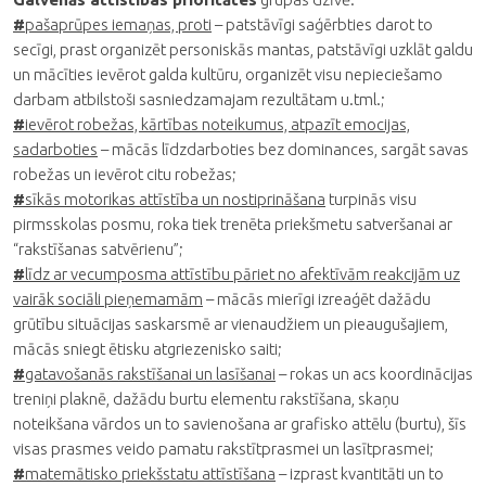
#
pašaprūpes iemaņas, proti
– patstāvīgi saģērbties darot to
secīgi, prast organizēt personiskās mantas, patstāvīgi uzklāt galdu
un mācīties ievērot galda kultūru, organizēt visu nepieciešamo
darbam atbilstoši sasniedzamajam rezultātam u.tml.;
#
ievērot robežas, kārtības noteikumus, atpazīt emocijas,
sadarboties
– mācās līdzdarboties bez dominances, sargāt savas
robežas un ievērot citu robežas;
#
sīkās motorikas attīstība un nostiprināšana
turpinās visu
pirmsskolas posmu, roka tiek trenēta priekšmetu satveršanai ar
“rakstīšanas satvērienu”;
#
līdz ar vecumposma attīstību pāriet no afektīvām reakcijām uz
vairāk sociāli pieņemamām
– mācās mierīgi izreaģēt dažādu
grūtību situācijas saskarsmē ar vienaudžiem un pieaugušajiem,
mācās sniegt ētisku atgriezenisko saiti;
#
gatavošanās rakstīšanai un lasīšanai
– rokas un acs koordinācijas
treniņi plaknē, dažādu burtu elementu rakstīšana, skaņu
noteikšana vārdos un to savienošana ar grafisko attēlu (burtu), šīs
visas prasmes veido pamatu rakstītprasmei un lasītprasmei;
#
matemātisko priekšstatu attīstīšana
– izprast kvantitāti un to