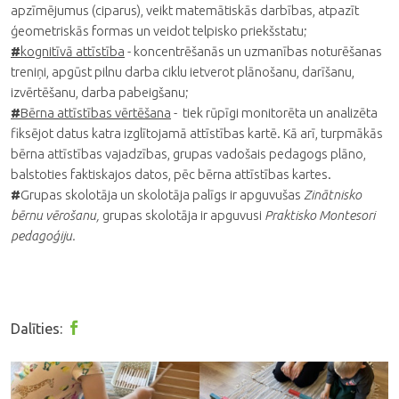
apzīmējumus (ciparus), veikt matemātiskās darbības, atpazīt
ģeometriskās formas un veidot telpisko priekšstatu;
#
kognitīvā attīstība
- koncentrēšanās un uzmanības noturēšanas
treniņi, apgūst pilnu darba ciklu ietverot plānošanu, darīšanu,
izvērtēšanu, darba pabeigšanu;
#
Bērna attīstības vērtēšana
- tiek rūpīgi monitorēta un analizēta
fiksējot datus katra izglītojamā attīstības kartē. Kā arī, turpmākās
bērna attīstības vajadzības, grupas vadošais pedagogs plāno,
balstoties faktiskajos datos, pēc bērna attīstības kartes.
#
Grupas skolotāja un skolotāja palīgs ir apguvušas
Zinātnisko
bērnu vērošanu,
grupas skolotāja ir apguvusi
Praktisko Montesori
pedagoģiju.
Dalīties: