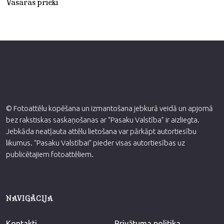
Vasaras prieki
© Fotoattēlu kopēšana un izmantošana jebkurā veidā un apjomā
bez rakstiskas saskaņošanas ar “Pasaku Valstība” ir aizliegta.
Jebkāda neatļauta attēlu lietošana var pārkāpt autortiesību
likumus. “Pasaku Valstībai” pieder visas autortiesības uz
publicētajiem fotoattēliem.
NAVIGĀCIJA
Kontakti
Privātuma politika