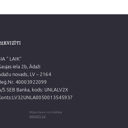
REKVIZĪTI
SIA ” LAIK”
Gaujas iela 2b, Ādaži
Ādažu novads, LV – 2164
Reģ.Nr. 40003922099
A/S SEB Banka, kods: UNLALV2X
Konts:LV32UNLA0050013545937
Mājaslapu izstrādāja
SMARTI.LV