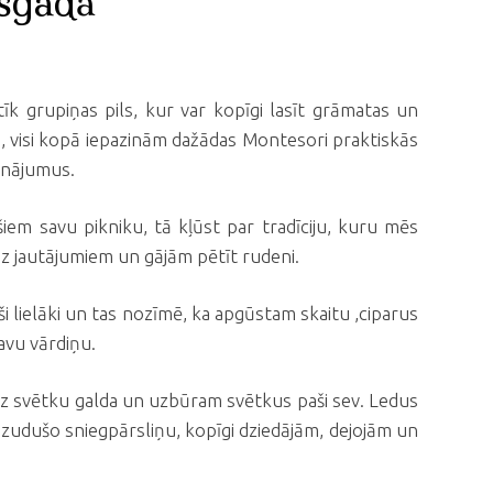
usgadā
k grupiņas pils, kur var kopīgi lasīt grāmatas un
ri, visi kopā iepazinām dažādas Montesori praktiskās
inājumus.
iem savu pikniku, tā kļūst par tradīciju, kuru mēs
uz jautājumiem un gājām pētīt rudeni.
 lielāki un tas nozīmē, ka apgūstam skaitu ,ciparus
avu vārdiņu.
uz svētku galda un uzbūram svētkus paši sev. Ledus
azudušo sniegpārsliņu, kopīgi dziedājām, dejojām un