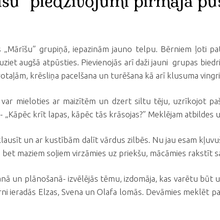
šu" piedzīvojumi pirmajā p
ārīšu” grupiņā, iepazinām jauno telpu. Bērniem ļoti patī
uziet augšā atpūsties. Pievienojās arī daži jauni grupas bied
otaļām, krēsliņa pacelšana un turēšana kā arī klusuma vingr
r mieloties ar maizītēm un dzert siltu tēju, uzrīkojot paš
- „Kāpēc krīt lapas, kāpēc tās krāsojas?” Meklējam atbildes 
usīt un ar kustībām dalīt vārdus zilbēs. Nu jau esam kļuvuši
bet maziem soļiem virzāmies uz priekšu, mācāmies rakstīt s
anā un plānošanā- izvēlējās tēmu, izdomāja, kas varētu būt 
rni ieradās Elzas, Svena un Olafa lomās. Devāmies meklēt p