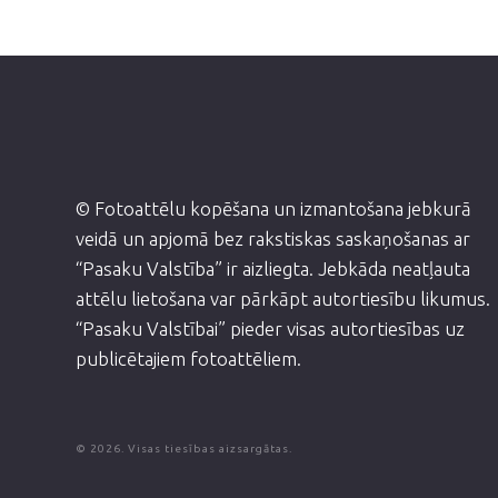
© Fotoattēlu kopēšana un izmantošana jebkurā
veidā un apjomā bez rakstiskas saskaņošanas ar
“Pasaku Valstība” ir aizliegta. Jebkāda neatļauta
attēlu lietošana var pārkāpt autortiesību likumus.
“Pasaku Valstībai” pieder visas autortiesības uz
publicētajiem fotoattēliem.
© 2026. Visas tiesības aizsargātas.