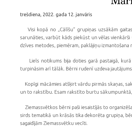
"Mārī
trešdiena, 2022. gada 12. janvāris
Visi kopā no „Cālīšu” grupiņas uzsākām gaitas „M
sarunāties, varbūt kāds piekūst un vēlas vienkārši 
dzīves metodes, piemēram, paklājiņu izmantošana r
Liels notikums bija doties garā pastaigā, kurā va
turpināsim arī tālāk. Bērni rudenī uzdeva jautājums
Kopīgi mācāmies atšķirt vārdu pirmās skaņas, sakla
un to rakstību. Esam rakstīto burtu sākumpunktā, 
Ziemassvētkos bērni paši iesaistījās to organizēš
sirds tematikā un krāsās tika dekorēta grupiņa, bē
sagaidījām Ziemassvētku vecīti.